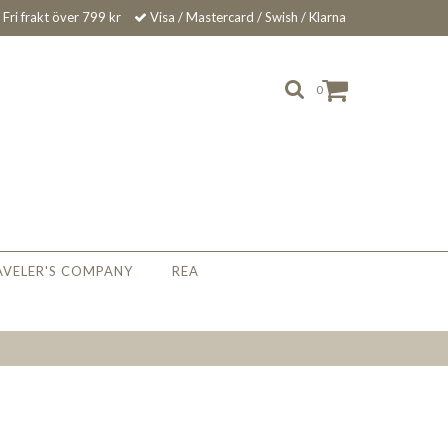
Fri frakt över 799 kr
Visa / Mastercard / Swish / Klarna
0
AVELER'S COMPANY
REA