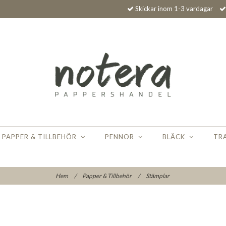
Skickar inom 1-3 vardagar
PAPPER & TILLBEHÖR
PENNOR
BLÄCK
TR
Hem
/
Papper & Tillbehör
/
Stämplar