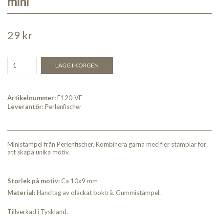
mini
29 kr
LÄGG I KORGEN
Artikelnummer:
F120-VE
Leverantör:
Perlenfischer
Ministämpel från Perlenfischer. Kombinera gärna med fler stämplar för
att skapa unika motiv.
Storlek på motiv:
Ca 10x9 mm
Material:
Handtag av olackat bokträ. Gummistämpel.
Tillverkad i Tyskland.