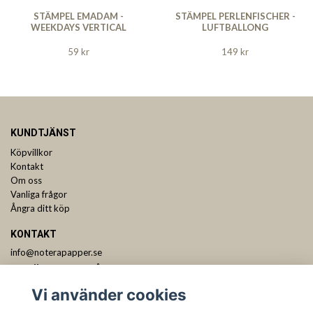
STÄMPEL EMADAM -
STÄMPEL PERLENFISCHER -
WEEKDAYS VERTICAL
LUFTBALLONG
59 kr
149 kr
KUNDTJÄNST
Köpvillkor
Kontakt
Om oss
Vanliga frågor
Ångra ditt köp
KONTAKT
info@noterapapper.se
ANMÄL DIG TILL VÅRT NYHETSBREV
Vi använder cookies
Prenumerera