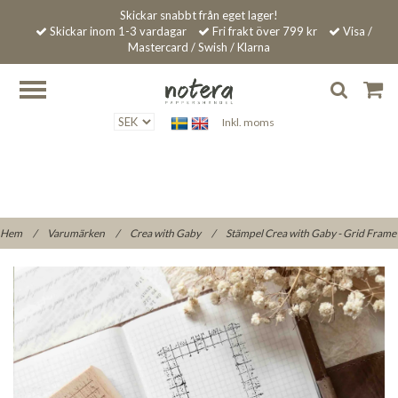
Skickar snabbt från eget lager!
Skickar inom 1-3 vardagar
Fri frakt över 799 kr
Visa /
Mastercard / Swish / Klarna
Inkl. moms
Hem
/
Varumärken
/
Crea with Gaby
/
Stämpel Crea with Gaby - Grid Frame