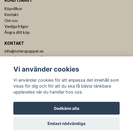
KUNDTJÄNST
Köpvillkor
Kontakt
Om oss
Vanliga frågor
Ångra ditt köp
KONTAKT
info@noterapapper.se
ANMÄL DIG TILL VÅRT NYHETSBREV
Vi använder cookies
Prenumerera
Vi använder cookies för att anpassa det innehåll som
visas för dig och för att du ska få bästa tänkbara
upplevelse när du handlar hos oss.
Godkänn alla
Endast nödvändiga
© Copyright Notera Pappershandel