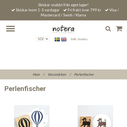
Skickar snabbt från eget lager!
Skickar inom 1-3 vardagar
Fri frakt över 799 kr
Visa /
Mastercard / Swish / Klarna
Inkl. moms
Hem
/
Varumärken
/
Perlenfischer
Perlenfischer