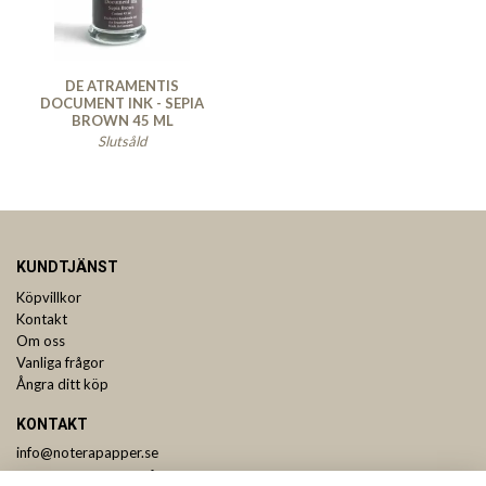
DE ATRAMENTIS
DOCUMENT INK - SEPIA
BROWN 45 ML
Slutsåld
KUNDTJÄNST
Köpvillkor
Kontakt
Om oss
Vanliga frågor
Ångra ditt köp
KONTAKT
info@noterapapper.se
ANMÄL DIG TILL VÅRT NYHETSBREV