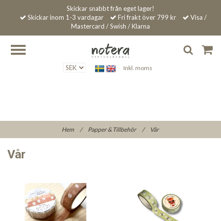
Skickar snabbt från eget lager!
Skickar inom 1-3 vardagar
Fri frakt över 799 kr
Visa /
Mastercard / Swish / Klarna
Inkl. moms
Hem
/
Papper & Tillbehör
/
Vår
Vår