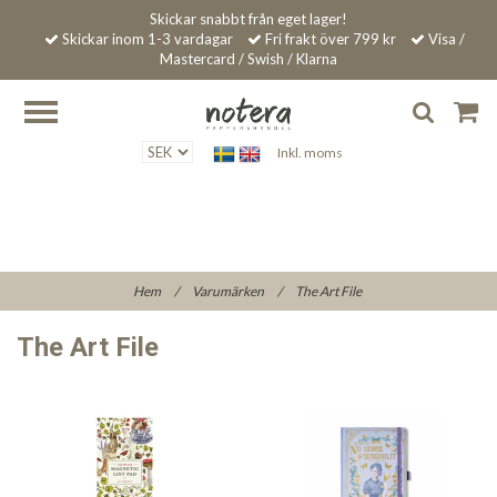
Skickar snabbt från eget lager!
Skickar inom 1-3 vardagar
Fri frakt över 799 kr
Visa /
Mastercard / Swish / Klarna
Inkl. moms
Hem
/
Varumärken
/
The Art File
The Art File