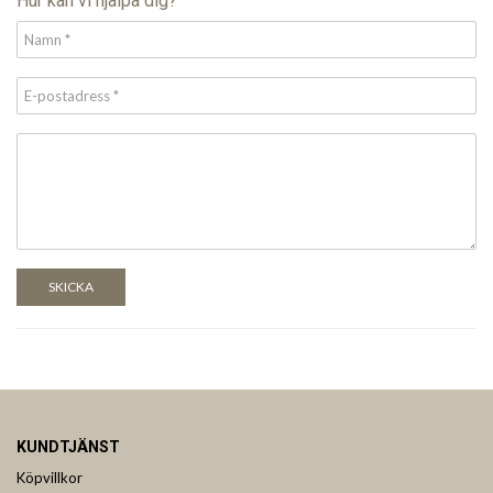
Hur kan vi hjälpa dig?
SKICKA
KUNDTJÄNST
Köpvillkor