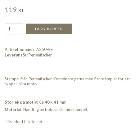
119 kr
LÄGG I KORGEN
Artikelnummer:
A250-VE
Leverantör:
Perlenfischer
Stämpel från Perlenfischer. Kombinera gärna med fler stämplar för att
skapa unika motiv.
Storlek på motiv:
Ca 40 x 41 mm
Material:
Handtag av bokträ. Gummistämpel.
Tillverkad i Tyskland.