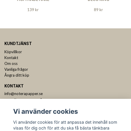
139 kr
89 kr
KUNDTJÄNST
Köpvillkor
Kontakt
Om oss
Vanliga frågor
Ångra ditt köp
KONTAKT
info@noterapapper.se
ANMÄL DIG TILL VÅRT NYHETSBREV
Vi använder cookies
Prenumerera
Vi använder cookies för att anpassa det innehåll som
visas för dig och för att du ska få bästa tänkbara