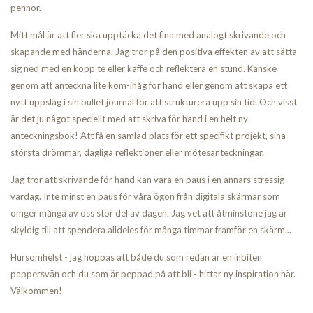
pennor.
Mitt mål är att fler ska upptäcka det fina med analogt skrivande och
skapande med händerna. Jag tror på den positiva effekten av att sätta
sig ned med en kopp te eller kaffe och reflektera en stund. Kanske
genom att anteckna lite kom-ihåg för hand eller genom att skapa ett
nytt uppslag i sin bullet journal för att strukturera upp sin tid. Och visst
är det ju något speciellt med att skriva för hand i en helt ny
anteckningsbok! Att få en samlad plats för ett specifikt projekt, sina
största drömmar, dagliga reflektioner eller mötesanteckningar.
Jag tror att skrivande för hand kan vara en paus i en annars stressig
vardag. Inte minst en paus för våra ögon från digitala skärmar som
omger många av oss stor del av dagen. Jag vet att åtminstone jag är
skyldig till att spendera alldeles för många timmar framför en skärm...
Hursomhelst - jag hoppas att både du som redan är en inbiten
pappersvän och du som är peppad på att bli - hittar ny inspiration här.
Välkommen!