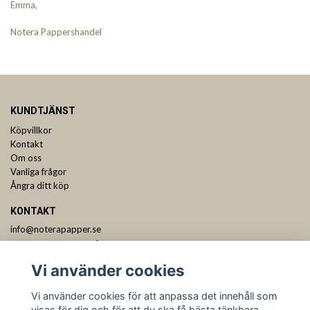
Emma,
Notera Pappershandel
KUNDTJÄNST
Köpvillkor
Kontakt
Om oss
Vanliga frågor
Ångra ditt köp
KONTAKT
info@noterapapper.se
ANMÄL DIG TILL VÅRT NYHETSBREV
Vi använder cookies
Prenumerera
Vi använder cookies för att anpassa det innehåll som
visas för dig och för att du ska få bästa tänkbara