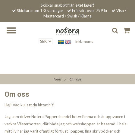
Skickar snabbt från eget lager!
Skickar inom 1-3 vardagar
Fri frakt över 799 kr
Visa /
Mastercard / Swish / Klarna
Inkl. moms
Hem
/
Om oss
Om oss
Hej! Vad kul att du hittat hit!
Jag som driver Notera Pappershandel heter Emma och är uppvuxen i
vackra Västerbotten, där både jag och webshoppen är baserad. I hela
mitt liv har jag varit ofantligt förtjust i papper, fina skrivböcker och