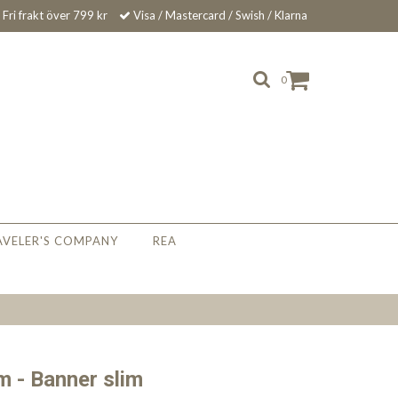
Fri frakt över 799 kr
Visa / Mastercard / Swish / Klarna
0
AVELER'S COMPANY
REA
 - Banner slim