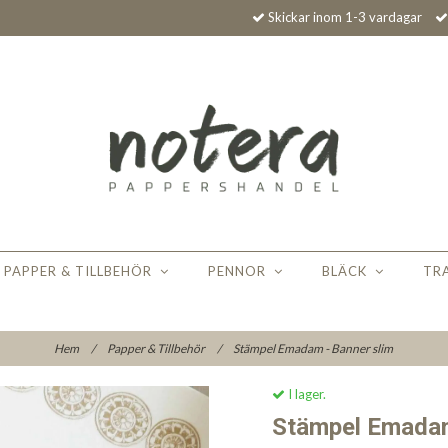
Skickar inom 1-3 vardagar
PAPPER & TILLBEHÖR
PENNOR
BLÄCK
TR
Hem
/
Papper & Tillbehör
/
Stämpel Emadam - Banner slim
I lager.
Stämpel Emadam