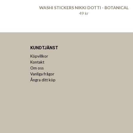
WASHI STICKERS NIKKI DOTTI - BOTANICAL
49 kr
KUNDTJÄNST
Köpvillkor
Kontakt
Om oss
Vanliga frågor
Ångra ditt köp