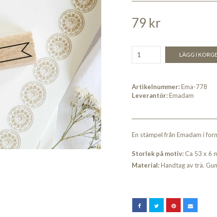
79 kr
LÄGG I KORG
Artikelnummer:
Ema-778
Leverantör:
Emadam
En stämpel från Emadam i form
Storlek på motiv:
Ca 53 x 6
Material:
Handtag av trä. Gu