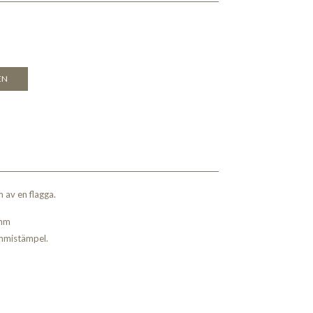
EN
 av en flagga.
 mm
mmistämpel.