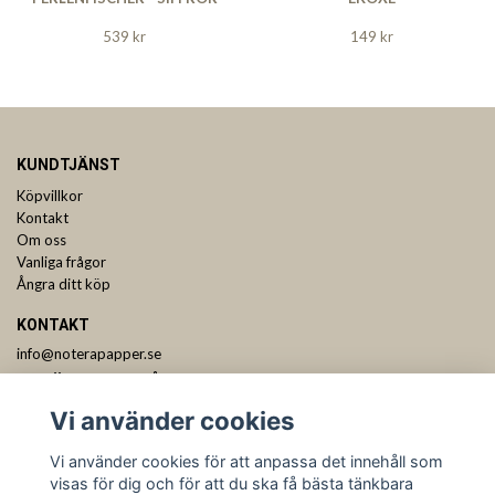
539 kr
149 kr
KUNDTJÄNST
Köpvillkor
Kontakt
Om oss
Vanliga frågor
Ångra ditt köp
KONTAKT
info@noterapapper.se
ANMÄL DIG TILL VÅRT NYHETSBREV
Vi använder cookies
Prenumerera
Vi använder cookies för att anpassa det innehåll som
visas för dig och för att du ska få bästa tänkbara