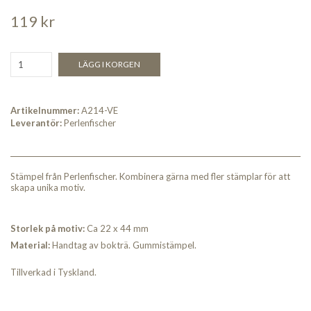
119 kr
LÄGG I KORGEN
Artikelnummer:
A214-VE
Leverantör:
Perlenfischer
Stämpel från Perlenfischer. Kombinera gärna med fler stämplar för att
skapa unika motiv.
Storlek på motiv:
Ca 22 x 44 mm
Material:
Handtag av bokträ. Gummistämpel.
Tillverkad i Tyskland.