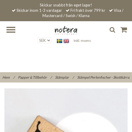
Skickar snabbt från eget lager!
Skickar inom 1-3 vardagar
Fri frakt över 799 kr
Visa /
Mastercard / Swish / Klarna
Inkl. moms
Hem
/
Papper & Tillbehör
/
Stämplar
/
Stämpel Perlenfischer - Skottkärra