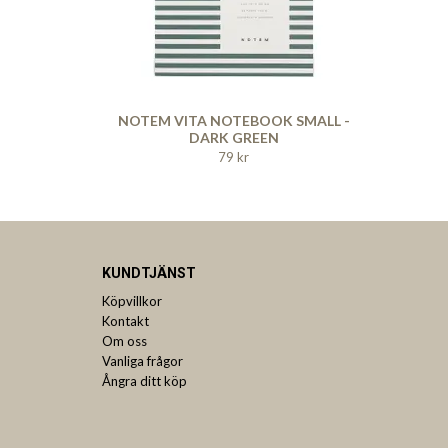
NOTEM VITA NOTEBOOK SMALL -
DARK GREEN
79 kr
KUNDTJÄNST
Köpvillkor
Kontakt
Om oss
Vanliga frågor
Ångra ditt köp