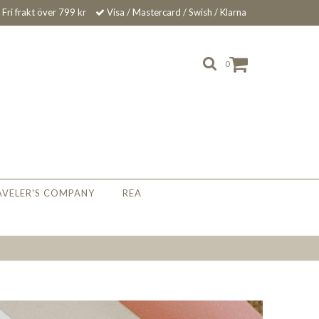
Fri frakt över 799 kr
Visa / Mastercard / Swish / Klarna
0
AVELER'S COMPANY
REA