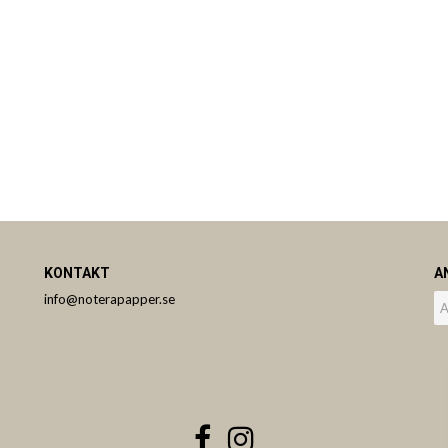
KONTAKT
A
info@noterapapper.se