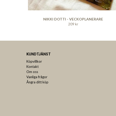
NIKKI DOTTI - VECKOPLANERARE
209 kr
KUNDTJÄNST
Köpvillkor
Kontakt
Om oss
Vanliga frågor
Ångra ditt köp