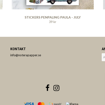
STICKERS PENPALING PAULA - JULY
39 kr
KONTAKT
A
info@noterapapper.se