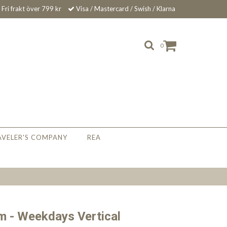
Fri frakt över 799 kr
Visa / Mastercard / Swish / Klarna
0
AVELER'S COMPANY
REA
 - Weekdays Vertical