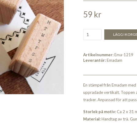
59 kr
LÄGG I KORG
Artikelnummer:
Ema-1219
Leverantör:
Emadam
En stämpel från Emadam med 
uppradade vertikalt. Toppen at
tracker. Anpassad för att pas
Storlek på motiv:
Ca 2 x 31
Material:
Handtag av trä. Gu