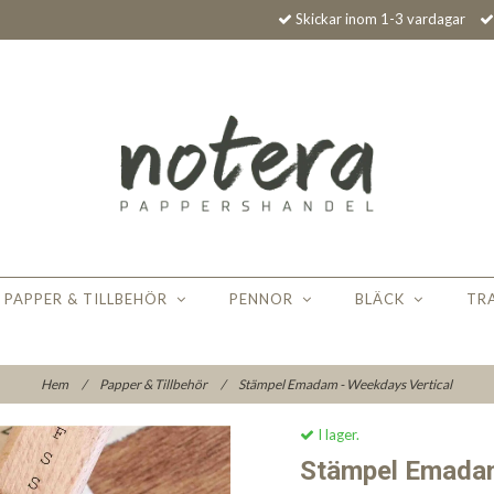
Skickar inom 1-3 vardagar
PAPPER & TILLBEHÖR
PENNOR
BLÄCK
TR
Hem
/
Papper & Tillbehör
/
Stämpel Emadam - Weekdays Vertical
I lager.
Stämpel Emadam