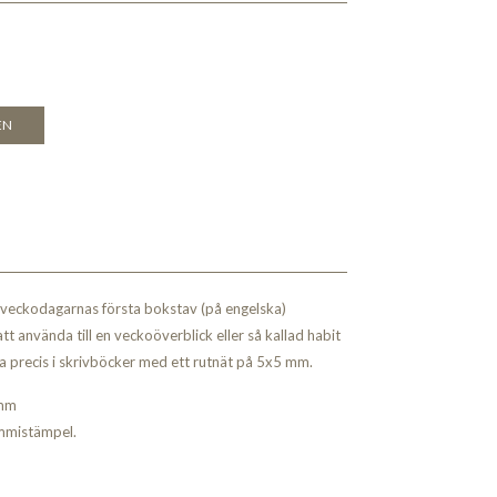
EN
veckodagarnas första bokstav (på engelska)
t använda till en veckoöverblick eller så kallad habit
sa precis i skrivböcker med ett rutnät på 5x5 mm.
 mm
mmistämpel.