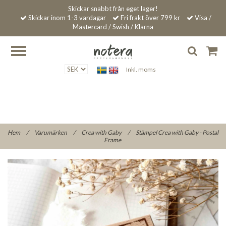
Skickar snabbt från eget lager!
Skickar inom 1-3 vardagar
Fri frakt över 799 kr
Visa /
Mastercard / Swish / Klarna
Inkl. moms
Hem
/
Varumärken
/
Crea with Gaby
/
Stämpel Crea with Gaby - Postal
Frame