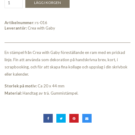
LÄGG I KORGEN
Artikelnummer:
rs-016
Leverantör:
Crea with Gaby
En stämpel från Crea with Gaby föreställande en ram med en prickad
linje. Fin att använda som dekoration på handskrivna brev, kort, i
scrapbooking, och för att skapa fina kollage och uppslag i din skrivbok
eller kalender.
Storlek på motiv:
Ca 20 x 44 mm
Material:
Handtag av trä. Gummistämpel.