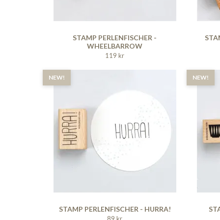
STAMP PERLENFISCHER -
STA
WHEELBARROW
119 kr
NEW!
NEW!
STAMP PERLENFISCHER - HURRA!
ST
89 kr