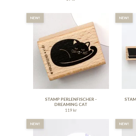
NEW!
NEW!
STAMP PERLENFISCHER -
STAM
DREAMING CAT
119 kr
NEW!
NEW!