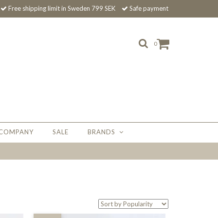
Free shipping limit in Sweden 799 SEK
Safe payment
0
 COMPANY
SALE
BRANDS