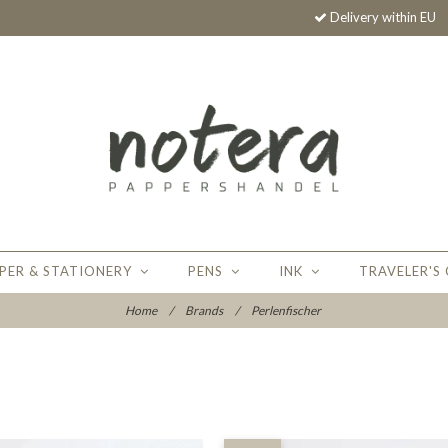
Delivery within EU
PER & STATIONERY
PENS
INK
TRAVELER'S
Home
/
Brands
/
Perlenfischer