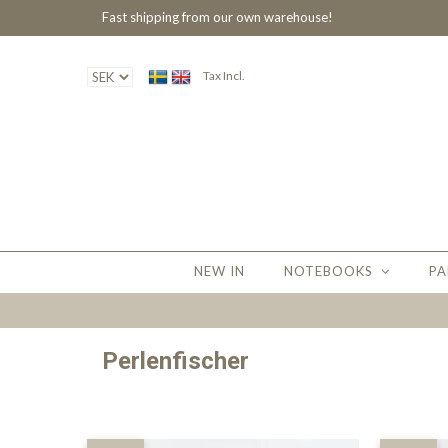
Fast shipping from our own warehouse!
Tax Incl.
NEW IN
NOTEBOOKS
PA
Perlenfischer