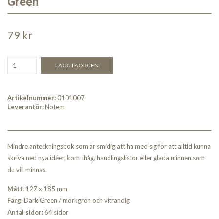
Green
79 kr
LÄGG I KORGEN
Artikelnummer:
0101007
Leverantör:
Notem
Mindre anteckningsbok som är smidig att ha med sig för att alltid kunna
skriva ned nya idéer, kom-ihåg, handlingslistor eller glada minnen som
du vill minnas.
Mått:
127 x 185 mm
Färg:
Dark Green / mörkgrön och vitrandig
Antal sidor:
64 sidor