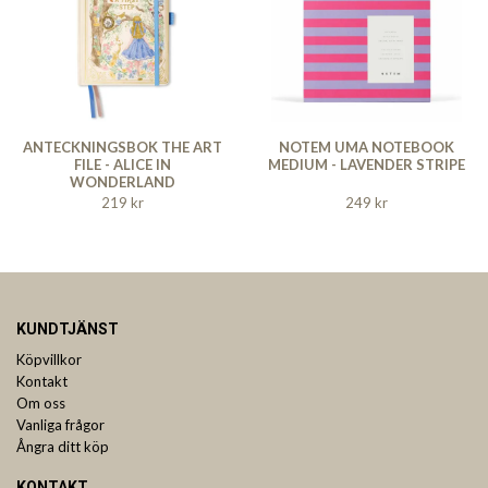
ANTECKNINGSBOK THE ART
NOTEM UMA NOTEBOOK
FILE - ALICE IN
MEDIUM - LAVENDER STRIPE
WONDERLAND
219 kr
249 kr
KUNDTJÄNST
Köpvillkor
Kontakt
Om oss
Vanliga frågor
Ångra ditt köp
KONTAKT