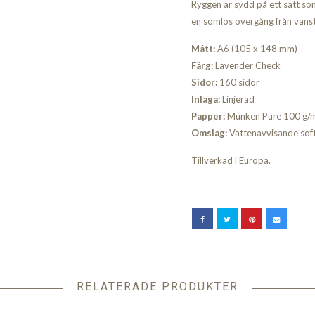
Ryggen är sydd på ett sätt som
en sömlös övergång från vänste
Mått:
A6 (
105 x 148 mm)
Färg:
Lavender Check
Sidor:
160 sidor
Inlaga:
Linjerad
Papper:
Munken Pure 100 g/m²
Omslag:
Vattenavvisande softc
Tillverkad i Europa.
RELATERADE PRODUKTER