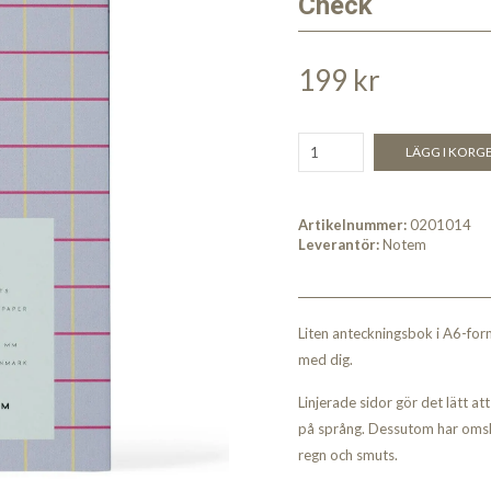
Check
199 kr
LÄGG I KORG
Artikelnummer:
0201014
Leverantör:
Notem
Liten anteckningsbok i A6-form
med dig.
Linjerade sidor gör det lätt at
på språng. Dessutom har omsl
regn och smuts.