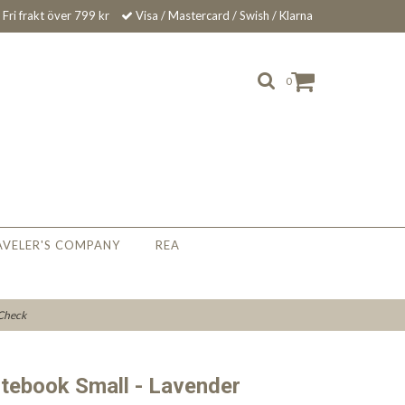
Fri frakt över 799 kr
Visa / Mastercard / Swish / Klarna
0
AVELER'S COMPANY
REA
 Check
ebook Small - Lavender