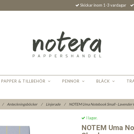
Skickar inom 1-3 vardagar
PAPPER & TILLBEHÖR
PENNOR
BLÄCK
TR
/
Anteckningsböcker
/
Linjerade
/
NOTEM Uma Notebook Small - Lavender
I lager.
NOTEM Uma Not