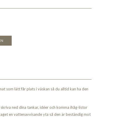
EN
at som lätt får plats i väskan så du alltid kan ha den
t skriva ned dina tankar, idéer och komma ihåg-listor
aget en vattenavvisande yta så den är beständig mot