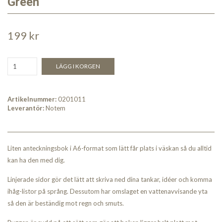
Green
199 kr
LÄGG I KORGEN
Artikelnummer:
0201011
Leverantör:
Notem
Liten anteckningsbok i A6-format som lätt får plats i väskan så du alltid
kan ha den med dig.
Linjerade sidor gör det lätt att skriva ned dina tankar, idéer och komma
ihåg-listor på språng. Dessutom har omslaget en vattenavvisande yta
så den är beständig mot regn och smuts.