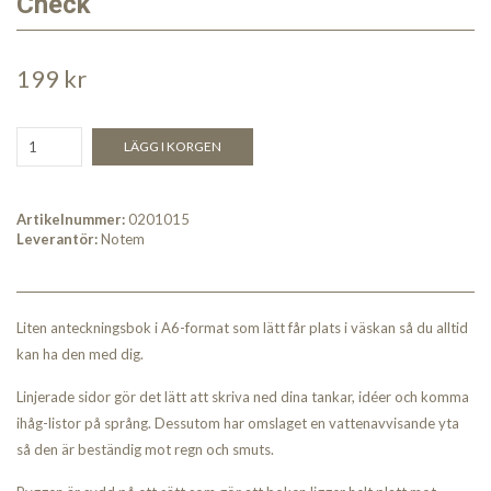
Check
199 kr
LÄGG I KORGEN
Artikelnummer:
0201015
Leverantör:
Notem
Liten anteckningsbok i A6-format som lätt får plats i väskan så du alltid
kan ha den med dig.
Linjerade sidor gör det lätt att skriva ned dina tankar, idéer och komma
ihåg-listor på språng. Dessutom har omslaget en vattenavvisande yta
så den är beständig mot regn och smuts.