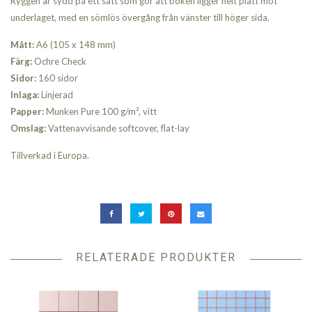
Ryggen är sydd på ett sätt som gör att boken ligger helt platt mot
underlaget, med en sömlös övergång från vänster till höger sida.
Mått:
A6 (
105 x 148 mm)
Färg:
Ochre Check
Sidor:
160 sidor
Inlaga:
Linjerad
Papper:
Munken Pure 100 g/m², vitt
Omslag:
Vattenavvisande softcover, flat-lay
Tillverkad i Europa.
RELATERADE PRODUKTER