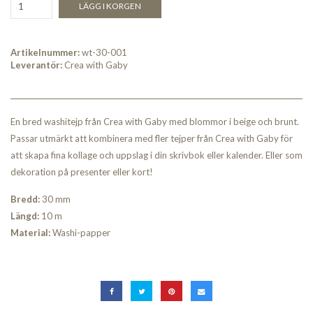
LÄGG I KORGEN
Artikelnummer:
wt-30-001
Leverantör:
Crea with Gaby
En bred washitejp från Crea with Gaby med blommor i beige och brunt.
Passar utmärkt att kombinera med fler tejper från Crea with Gaby för
att skapa fina kollage och uppslag i din skrivbok eller kalender. Eller som
dekoration på presenter eller kort!
Bredd:
30 mm
Längd:
10 m
Material:
Washi-papper