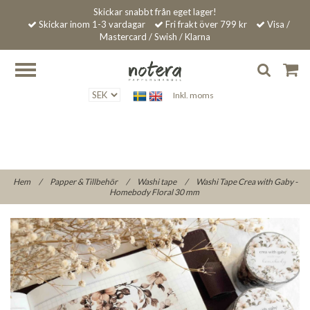
Skickar snabbt från eget lager!
Skickar inom 1-3 vardagar
Fri frakt över 799 kr
Visa /
Mastercard / Swish / Klarna
Inkl. moms
Hem
/
Papper & Tillbehör
/
Washi tape
/
Washi Tape Crea with Gaby -
Homebody Floral 30 mm