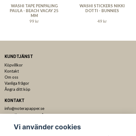
WASHI TAPE PENPALING
WASHI STICKERS NIKKI
PAULA - BEACH VACAY 25
DOTTI - BUNNIES
MM
99 kr
49 kr
KUNDTJÄNST
Köpvillkor
Kontakt
Om oss
Vanliga frågor
Ångra ditt köp
KONTAKT
info@noterapapper.se
ANMÄL DIG TILL VÅRT NYHETSBREV
Vi använder cookies
Prenumerera