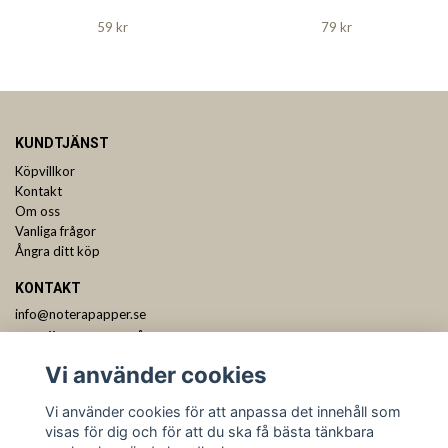
59 kr
79 kr
KUNDTJÄNST
Köpvillkor
Kontakt
Om oss
Vanliga frågor
Ångra ditt köp
KONTAKT
info@noterapapper.se
ANMÄL DIG TILL VÅRT NYHETSBREV
Vi använder cookies
Prenumerera
Vi använder cookies för att anpassa det innehåll som
visas för dig och för att du ska få bästa tänkbara