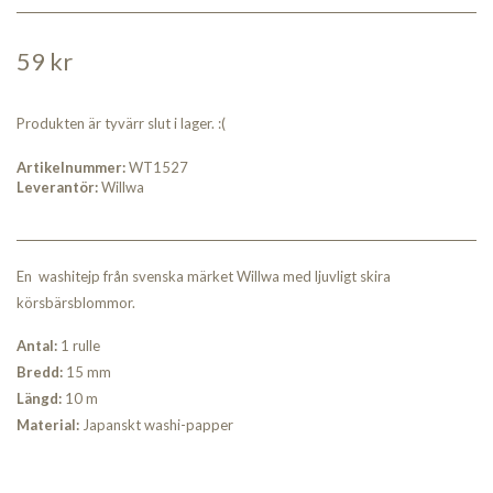
59 kr
Produkten är tyvärr slut i lager. :(
Artikelnummer:
WT1527
Leverantör:
Willwa
En washitejp från svenska märket Willwa med ljuvligt skira
körsbärsblommor.
Antal:
1 rulle
Bred
d:
15 mm
Längd:
10 m
Material:
Japanskt washi-papper