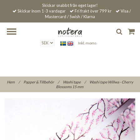
Skickar snabbt från eget lager!
Skickar inom 1-3 vardagar
Fri frakt över 799 kr
Visa /
Mastercard / Swish / Klarna
Inkl. moms
Hem
/
Papper & Tillbehör
/
Washi tape
/
Washi tape Willwa - Cherry
Blossoms 15 mm