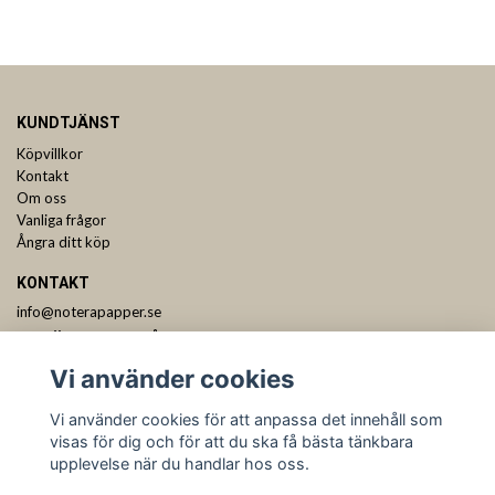
KUNDTJÄNST
Köpvillkor
Kontakt
Om oss
Vanliga frågor
Ångra ditt köp
KONTAKT
info@noterapapper.se
ANMÄL DIG TILL VÅRT NYHETSBREV
Vi använder cookies
Prenumerera
Vi använder cookies för att anpassa det innehåll som
visas för dig och för att du ska få bästa tänkbara
upplevelse när du handlar hos oss.