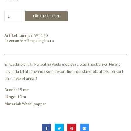
LÄGG I KORGEN
Artikelnummer:
WT170
Leverantör:
Penpaling Paula
En washitejp från Penpaling Paula med skira blad i höstfärger. Fin att
använda till att använda som dekoration i din skrivbok, att skapa kort
eller mycket annat!
Bredd:
15 mm
Längd:
10 m
Material:
Washi-papper