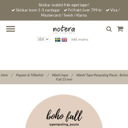
Skickar snabbt från eget lager!
Skickar inom 1-3 vardagar
Fri frakt över 799 kr
Visa /
Mastercard / Swish / Klarna
Inkl. moms
Hem
/
Papper & Tillbehör
/
Washi tape
/
Washi Tape Penpaling Paula - Boho
Fall 15 mm