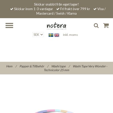
Skickar snabbt från eget lager!
Skickar inom 1-3 vardagar
Fri frakt över 799 kr
Visa /
Mastercard / Swish / Klarna
Inkl. moms
Hem
/
Papper & Tillbehör
/
Washi tape
/
Washi Tape Very Wonder -
Technicolor 25 mm