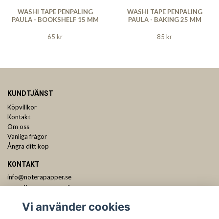
WASHI TAPE PENPALING
WASHI TAPE PENPALING
PAULA - BOOKSHELF 15 MM
PAULA - BAKING 25 MM
65 kr
85 kr
KUNDTJÄNST
Köpvillkor
Kontakt
Om oss
Vanliga frågor
Ångra ditt köp
KONTAKT
info@noterapapper.se
ANMÄL DIG TILL VÅRT NYHETSBREV
Vi använder cookies
Prenumerera