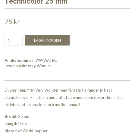
Technicolor 25 mm
75 kr
LÄGG I KORGEN
Artikelnummer:
VW-WATEC
Leverantör:
Very Wonder
En washitejp från Very Wonder med färgstarka ränder målat i
akvarellfärger. Fin att använda till att använda som dekoration i din
skrivbok, att skapa kort och mycket annat!
Bredd:
25 mm
Längd:
10 m
Material:
Washi-papper