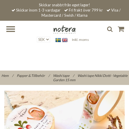
Skickar snabbt från eget lager!
Skickar inom 1-3 vardagar
Fri frakt över 799 kr
Visa /
Mastercard / Swish / Klarna
Inkl. moms
Hem
/
Papper & Tillbehör
/
Washi tape
/
Washi tape Nikki Dotti - Vegetable
Garden 15 mm