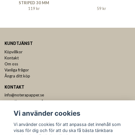
STRIPED 30 MM
119 kr
59 kr
KUNDTJÄNST
Köpvillkor
Kontakt
Om oss
Vanliga frågor
Ångra ditt köp
KONTAKT
info@noterapapper.se
ANMÄL DIG TILL VÅRT NYHETSBREV
Vi använder cookies
Prenumerera
Vi använder cookies för att anpassa det innehåll som
visas för dig och för att du ska få bästa tänkbara