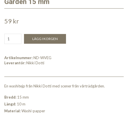
Garden 15 mm
59 kr
LÄGG I KORGEN
Artikelnummer:
ND-WVEG
Leverantör:
Nikki Dotti
En washitejp från Nikki Dotti med scener från vårträdgården.
Bredd:
15 mm
Längd:
10 m
Material:
Washi-papper