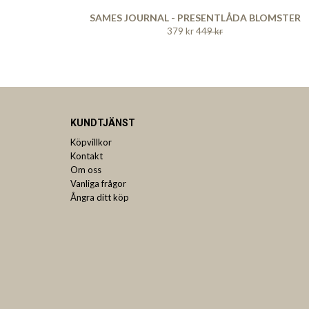
SAMES JOURNAL - PRESENTLÅDA BLOMSTER
379 kr
449 kr
KUNDTJÄNST
Köpvillkor
Kontakt
Om oss
Vanliga frågor
Ångra ditt köp