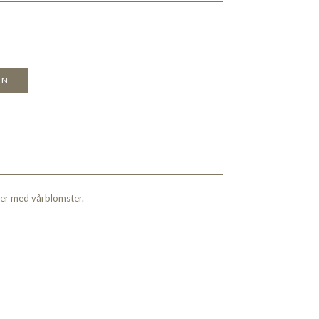
EN
tter med vårblomster.