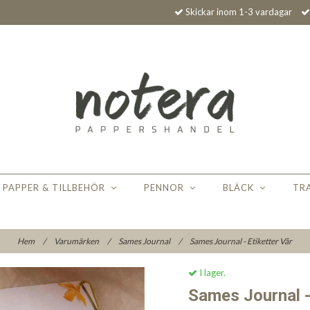
Skickar inom 1-3 vardagar
PAPPER & TILLBEHÖR
PENNOR
BLÄCK
TR
Hem
/
Varumärken
/
Sames Journal
/
Sames Journal - Etiketter Vår
I lager.
Sames Journal -