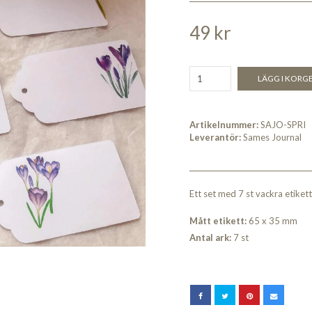
49 kr
LÄGG I KORG
Artikelnummer:
SAJO-SPRI
Leverantör:
Sames Journal
Ett set med 7 st vackra etike
Mått etikett:
65 x 35 mm
Antal ark:
7 st