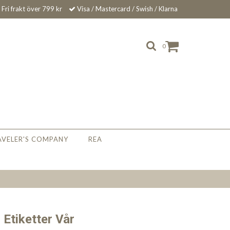
Fri frakt över 799 kr
Visa / Mastercard / Swish / Klarna
0
AVELER'S COMPANY
REA
 Etiketter Vår