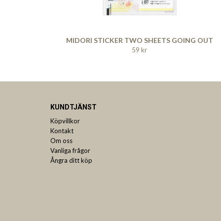
MIDORI STICKER TWO SHEETS GOING OUT
59 kr
KUNDTJÄNST
Köpvillkor
Kontakt
Om oss
Vanliga frågor
Ångra ditt köp