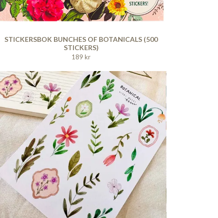
STICKERSBOK BUNCHES OF BOTANICALS (500
STICKERS)
189 kr