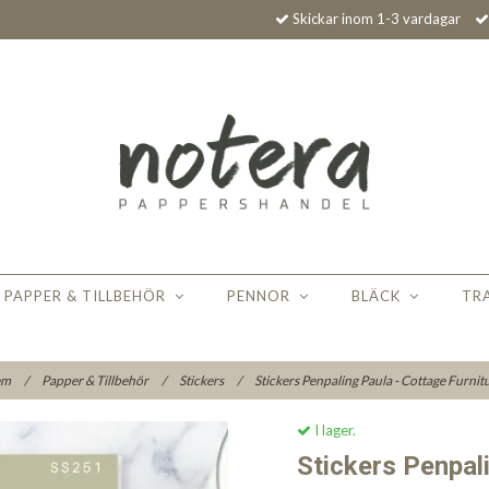
Skickar inom 1-3 vardagar
PAPPER & TILLBEHÖR
PENNOR
BLÄCK
TR
em
/
Papper & Tillbehör
/
Stickers
/
Stickers Penpaling Paula - Cottage Furnit
I lager.
Stickers Penpal