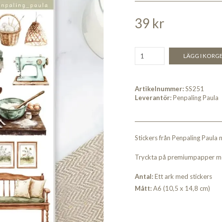
39 kr
LÄGG I KORG
Artikelnummer:
SS251
Leverantör:
Penpaling Paula
Stickers från Penpaling Paula 
Tryckta på premiumpapper med
An
tal:
Ett ark med stickers
Måt
t:
A6 (10,5 x 14,8 cm)