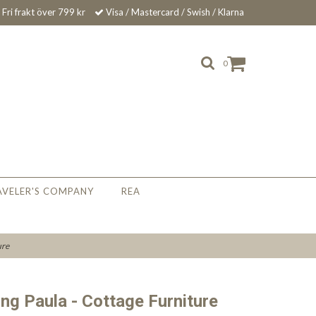
Fri frakt över 799 kr
Visa / Mastercard / Swish / Klarna
0
AVELER'S COMPANY
REA
ure
ing Paula - Cottage Furniture