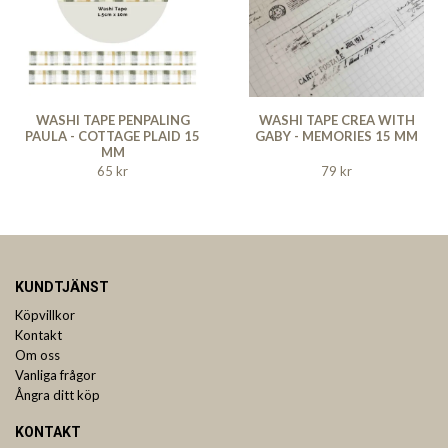
WASHI TAPE PENPALING
WASHI TAPE CREA WITH
PAULA - COTTAGE PLAID 15
GABY - MEMORIES 15 MM
MM
65 kr
79 kr
KUNDTJÄNST
Köpvillkor
Kontakt
Om oss
Vanliga frågor
Ångra ditt köp
KONTAKT