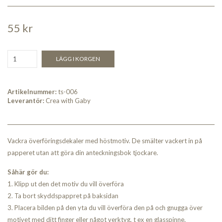
55 kr
LÄGG I KORGEN
Artikelnummer:
ts-006
Leverantör:
Crea with Gaby
Vackra överföringsdekaler med höstmotiv. De smälter vackert in på
papperet utan att göra din anteckningsbok tjockare.
Såhär gör du:
1. Klipp ut den det motiv du vill överföra
2. Ta bort skyddspappret på baksidan
3. Placera bilden på den yta du vill överföra den på och gnugga över
motivet med ditt finger eller något verktyg, t ex en glasspinne.