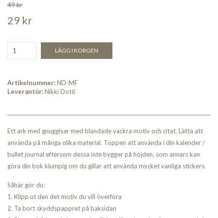
49 kr
29 kr
LÄGG I KORGEN
Artikelnummer:
ND-MF
Leverantör:
Nikki Dotti
Ett ark med gnuggisar med blandade vackra motiv och citat. Lätta att
använda på många olika material. Toppen att använda i din kalender /
bullet journal eftersom dessa inte bygger på höjden, som annars kan
göra din bok klumpig om du gillar att använda mycket vanliga stickers.
Såhär gör du:
1. Klipp ut den det motiv du vill överföra
2. Ta bort skyddspappret på baksidan