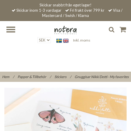
Skickar snabbt från eget lager!
Skickar inom 1-3 vardagar
Fri frakt över 799 kr
Visa /
Mastercard / Swish / Klarna
Inkl. moms
Hem
/
Papper & Tillbehör
/
Stickers
/
Gnuggisar Nikki Dotti - My favorites