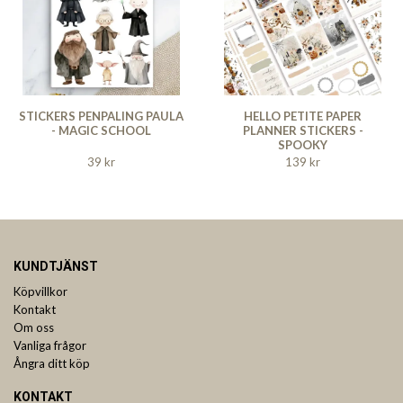
STICKERS PENPALING PAULA
HELLO PETITE PAPER
- MAGIC SCHOOL
PLANNER STICKERS -
SPOOKY
39 kr
139 kr
KUNDTJÄNST
Köpvillkor
Kontakt
Om oss
Vanliga frågor
Ångra ditt köp
KONTAKT