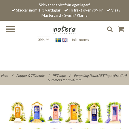
Skickar snabbt från eget lager!
Skickar inom 1-3 vardagar
Fri frakt över 799 kr
Visa /
Mastercard / Swish / Klarna
Inkl. moms
Hem
/
Papper & Tillbehör
/
PET tape
/
Penpaling Paula PET Tape (Pre-Cut) -
Summer Doors 60 mm