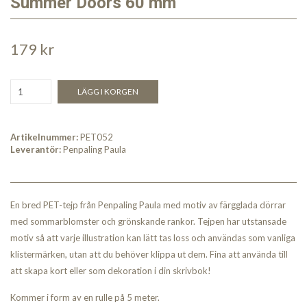
Summer Doors 60 mm
179 kr
LÄGG I KORGEN
Artikelnummer:
PET052
Leverantör:
Penpaling Paula
En bred PET-tejp från Penpaling Paula med motiv av färgglada dörrar
med sommarblomster och grönskande rankor. Tejpen har utstansade
motiv så att varje illustration kan lätt tas loss och användas som vanliga
klistermärken, utan att du behöver klippa ut dem. Fina att använda till
att skapa kort eller som dekoration i din skrivbok!
Kommer i form av en rulle på 5 meter.