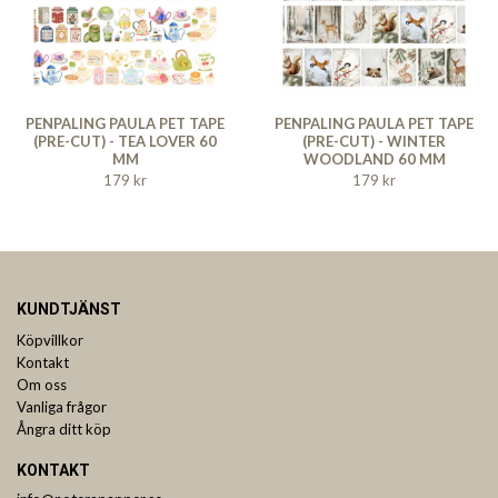
PENPALING PAULA PET TAPE
PENPALING PAULA PET TAPE
(PRE-CUT) - TEA LOVER 60
(PRE-CUT) - WINTER
MM
WOODLAND 60 MM
179 kr
179 kr
KUNDTJÄNST
Köpvillkor
Kontakt
Om oss
Vanliga frågor
Ångra ditt köp
KONTAKT