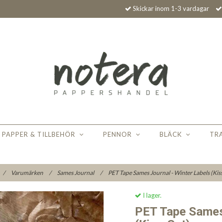
Skickar inom 1-3 vardagar
PAPPER & TILLBEHÖR
PENNOR
BLÄCK
TR
/
Varumärken
/
Sames Journal
/
PET Tape Sames Journal - Winter Labels (Kis
I lager.
PET Tape Sames 