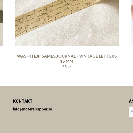
WASHITEJP SAMES JOURNAL - VINTAGE LETTERS
15 MM
55 kr
KONTAKT
A
info@noterapapper.se