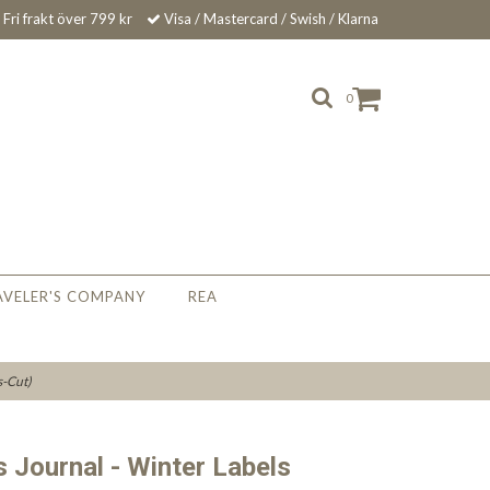
Fri frakt över 799 kr
Visa / Mastercard / Swish / Klarna
0
AVELER'S COMPANY
REA
s-Cut)
Journal - Winter Labels