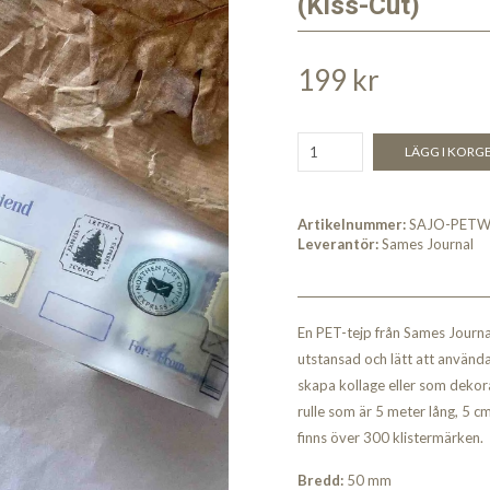
(Kiss-Cut)
199 kr
LÄGG I KORG
Artikelnummer:
SAJO-PETW
Leverantör:
Sames Journal
En PET-tejp från Sames Journal
utstansad och lätt att använda 
skapa kollage eller som dekora
rulle som är 5 meter lång, 5 cm
finns över 300 klistermärken.
Bredd:
50 mm