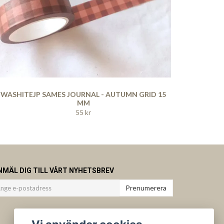
WASHITEJP SAMES JOURNAL - AUTUMN GRID 15
MM
55 kr
NMÄL DIG TILL VÅRT NYHETSBREV
Prenumerera