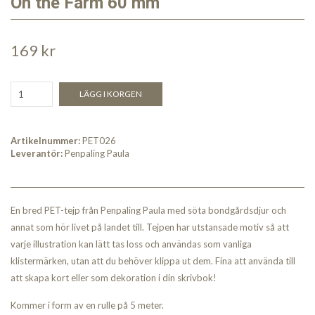
On the Farm 60 mm
169 kr
LÄGG I KORGEN
Artikelnummer:
PET026
Leverantör:
Penpaling Paula
En bred PET-tejp från Penpaling Paula med söta bondgårdsdjur och
annat som hör livet på landet till. Tejpen har utstansade motiv så att
varje illustration kan lätt tas loss och användas som vanliga
klistermärken, utan att du behöver klippa ut dem. Fina att använda till
att skapa kort eller som dekoration i din skrivbok!
Kommer i form av en rulle på 5 meter.