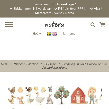
Skickar snabbt från eget lager!
Skickar inom 1-3 vardagar
Fri frakt över 799 kr
Visa /
Mastercard / Swish / Klarna
Inkl. moms
Hem
/
Papper & Tillbehör
/
PET tape
/
Penpaling Paula PET Tape (Pre-Cut) -
On the Farm 60 mm