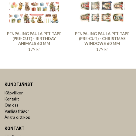
PENPALING PAULA PET TAPE
PENPALING PAULA PET TAPE
(PRE-CUT) - BIRTHDAY
(PRE-CUT) - CHRISTMAS
ANIMALS 60 MM
WINDOWS 60 MM
179 kr
179 kr
KUNDTJÄNST
Köpvillkor
Kontakt
Om oss
Vanliga frågor
Ångra ditt köp
KONTAKT