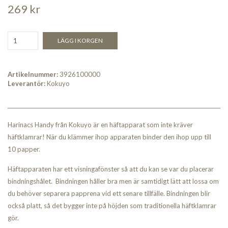
269 kr
LÄGG I KORGEN
Artikelnummer:
3926100000
Leverantör:
Kokuyo
Harinacs Handy från Kokuyo är en häftapparat som inte kräver
häftklamrar! När du klämmer ihop apparaten binder den ihop upp till
10 papper.
Häftapparaten har ett visningafönster så att du kan se var du placerar
bindningshålet. Bindningen håller bra men är samtidigt lätt att lossa om
du behöver separera papprena vid ett senare tillfälle. Bindningen blir
också platt, så det bygger inte på höjden som traditionella häftklamrar
gör.