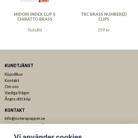
MIDORI INDEX CLIP S
TRC BRASS NUMBERED
CHIRATTO BRASS
CLIPS
Slutsåld
259 kr
KUNDTJÄNST
Köpvillkor
Kontakt
Om oss
Vanliga frågor
Ångra ditt köp
KONTAKT
info@noterapapper.se
ANMÄL DIG TILL VÅRT NYHETSBREV
Vi använder cookies
Prenumerera