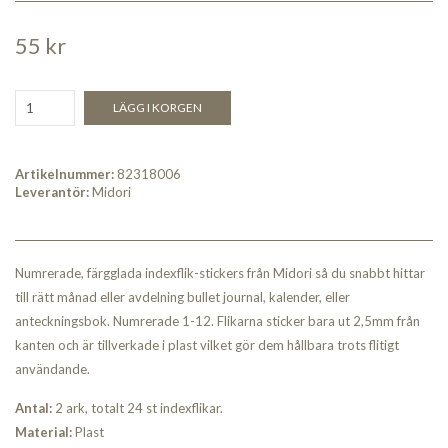
55 kr
LÄGG I KORGEN
Artikelnummer:
82318006
Leverantör:
Midori
Numrerade, färgglada indexflik-stickers från Midori så du snabbt hittar
till rätt månad eller avdelning bullet journal, kalender, eller
anteckningsbok. Numrerade 1-12. Flikarna sticker bara ut 2,5mm från
kanten och är tillverkade i plast vilket gör dem hållbara trots flitigt
användande.
Antal:
2 ark, totalt 24 st indexflikar.
Material:
Plast