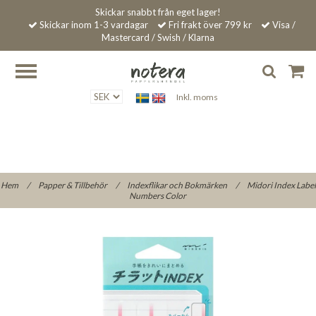
Skickar snabbt från eget lager!
Skickar inom 1-3 vardagar
Fri frakt över 799 kr
Visa /
Mastercard / Swish / Klarna
Inkl. moms
Hem
/
Papper & Tillbehör
/
Indexflikar och Bokmärken
/
Midori Index Label
Numbers Color