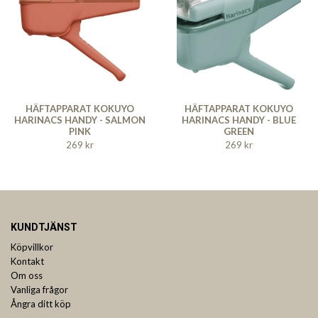
HÄFTAPPARAT KOKUYO
HÄFTAPPARAT KOKUYO
HARINACS HANDY - SALMON
HARINACS HANDY - BLUE
PINK
GREEN
269 kr
269 kr
KUNDTJÄNST
Köpvillkor
Kontakt
Om oss
Vanliga frågor
Ångra ditt köp