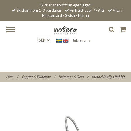
Skickar snabbt från eget lager!
Skickar inom 1-3 vardagar
Fri frakt över 799 kr
Visa /
Mastercard / Swish / Klarna
Inkl. moms
Hem
/
Papper & Tillbehör
/
Klämmor & Gem
/
Midori D-clips Rabbit