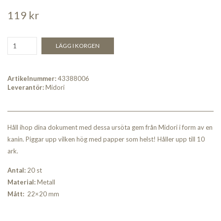
119 kr
LÄGG I KORGEN
Artikelnummer:
43388006
Leverantör:
Midori
Håll ihop dina dokument med dessa ursöta gem från Midori i form av en
kanin. Piggar upp vilken hög med papper som helst! Håller upp till 10
ark.
Antal:
20 st
Material:
Metall
Mått:
22×20 mm