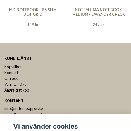
MD NOTEBOOK - B6 SLIM
NOTEM UMA NOTEBOOK
DOT GRID
MEDIUM - LAVENDER CHECK
149 kr
249 kr
KUNDTJÄNST
Köpvillkor
Kontakt
Om oss
Vanliga frågor
Ångra ditt köp
KONTAKT
info@noterapapper.se
ANMÄL DIG TILL VÅRT NYHETSBREV
Vi använder cookies
Prenumerera