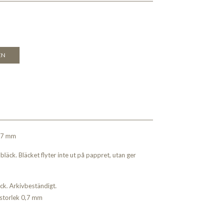
EN
 0,7 mm
läck. Bläcket flyter inte ut på pappret, utan ger
äck. Arkivbeständigt.
lstorlek 0,7 mm