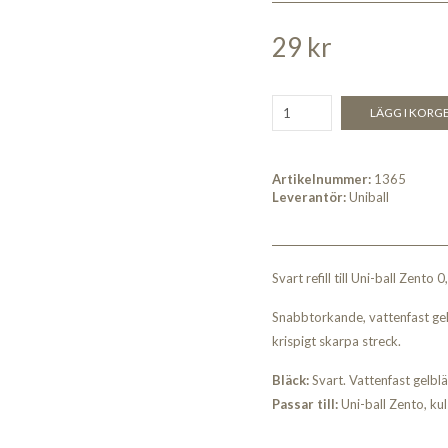
29 kr
LÄGG I KORG
Artikelnummer:
1365
Leverantör:
Uniball
Svart refill till Uni-ball Zento
Snabbtorkande, vattenfast gelb
krispigt skarpa streck.
Bläck:
Svart. Vattenfast gelbl
Passar till:
Uni-ball Zento, ku