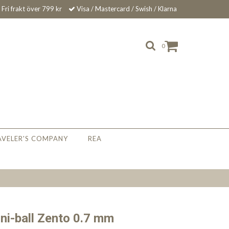
Fri frakt över 799 kr
Visa / Mastercard / Swish / Klarna
0
AVELER'S COMPANY
REA
 Uni-ball Zento 0.7 mm