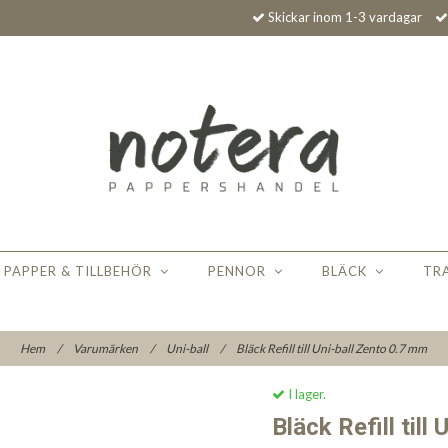
Skickar inom 1-3 vardagar
PAPPER & TILLBEHÖR
PENNOR
BLÄCK
TR
Hem
/
Varumärken
/
Uni-ball
/
Bläck Refill till Uni-ball Zento 0.7 mm
I lager.
Bläck Refill till