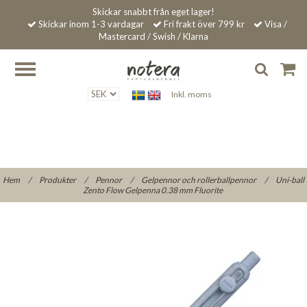
Skickar snabbt från eget lager!
Skickar inom 1-3 vardagar
Fri frakt över 799 kr
Visa /
Mastercard / Swish / Klarna
Inkl. moms
Hem
/
Produkter
/
Pennor
/
Gelpennor och rollerballpennor
/
Uni-ball
Zento Flow Gelpenna 0.38 mm Fluorite