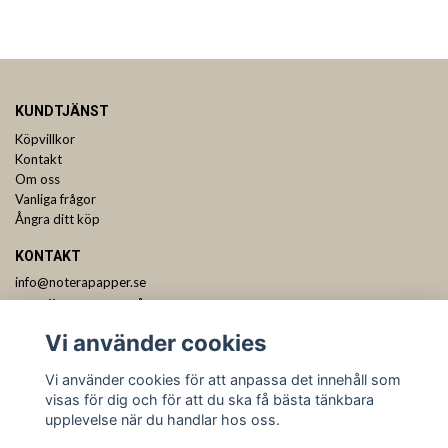
KUNDTJÄNST
Köpvillkor
Kontakt
Om oss
Vanliga frågor
Ångra ditt köp
KONTAKT
info@noterapapper.se
ANMÄL DIG TILL VÅRT NYHETSBREV
Vi använder cookies
Prenumerera
Vi använder cookies för att anpassa det innehåll som
visas för dig och för att du ska få bästa tänkbara
upplevelse när du handlar hos oss.