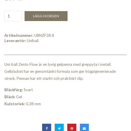
LÄGG I KORGEN
Artikelnummer:
UBNZF38.8
Leverantör:
Uniball
Uni-ball Zento Flow är en lyxig gelpenna med greppyta i metall.
Gelbläcket har en genomtänkt formula som ger högpigmenterade
streck. Pennan har ett starkt och praktiskt clip.
Bläckfärg:
Svart
Bläck:
Gel
Kulstorlek:
0,38 mm