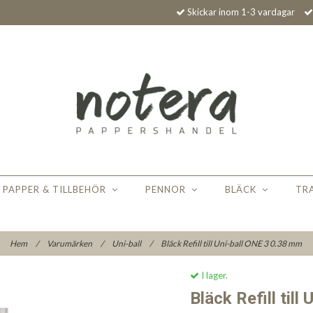
Skickar inom 1-3 vardagar
PAPPER & TILLBEHÖR
PENNOR
BLÄCK
TR
Hem
/
Varumärken
/
Uni-ball
/
Bläck Refill till Uni-ball ONE 3 0.38 mm
I lager.
Bläck Refill til