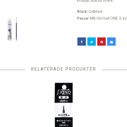
krispigt skarpa streck.
Bläck:
Gelbläck
Passar till:
Uni-ball ONE 3, k
RELATERADE PRODUKTER