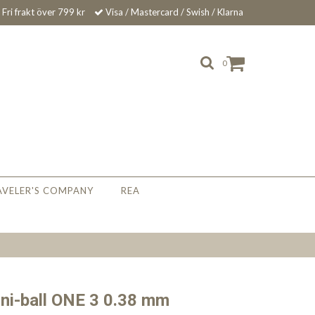
Fri frakt över 799 kr
Visa / Mastercard / Swish / Klarna
0
AVELER'S COMPANY
REA
l Uni-ball ONE 3 0.38 mm