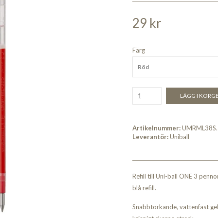
29 kr
Färg
Röd
LÄGG I KORG
Artikelnummer:
UMRML38S.
Leverantör:
Uniball
Refill till Uni-ball ONE 3 penn
blå refill.
Snabbtorkande, vattenfast gelb