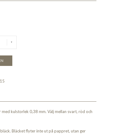
EN
15
or med kulstorlek 0,38 mm. Välj mellan svart, röd och
läck. Bläcket flyter inte ut på pappret, utan ger