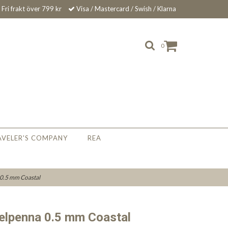
Fri frakt över 799 kr
Visa / Mastercard / Swish / Klarna
0
AVELER'S COMPANY
REA
 0.5 mm Coastal
Gelpenna 0.5 mm Coastal