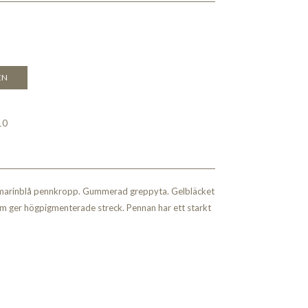
EN
10
 marinblå pennkropp. Gummerad greppyta. Gelbläcket
m ger högpigmenterade streck. Pennan har ett starkt