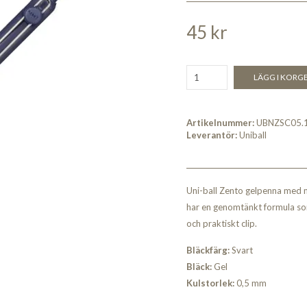
45 kr
LÄGG I KORG
Artikelnummer:
UBNZSC05.
Leverantör:
Uniball
Uni-ball Zento gelpenna med
har en genomtänkt formula so
och praktiskt clip.
Bläckfärg:
Svart
Bläck:
Gel
Kulstorlek:
0,5 mm