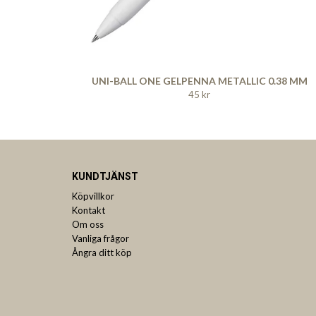
UNI-BALL ONE GELPENNA METALLIC 0.38 MM
45 kr
KUNDTJÄNST
Köpvillkor
Kontakt
Om oss
Vanliga frågor
Ångra ditt köp