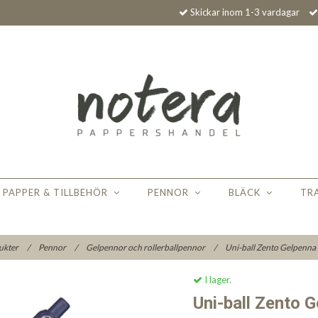
Skickar inom 1-3 vardagar
PAPPER & TILLBEHÖR
PENNOR
BLÄCK
TR
ukter
/
Pennor
/
Gelpennor och rollerballpennor
/
Uni-ball Zento Gelpenna
I lager.
Uni-ball Zento 