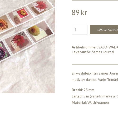
89 kr
LÄGG I KORG
Artikelnummer:
SAJO-WAD
Leverantör:
Sames Journal
En washitejp från Sames Journ
motiv av dahlior. Varje "frimärk
Bredd:
25 mm
Längd:
5 m (varje frimärke är 
Material:
Washi-papper