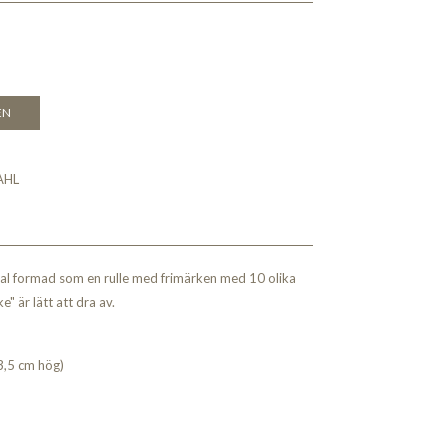
EN
AHL
al formad som en rulle med frimärken med 10 olika
e" är lätt att dra av.
3,5 cm hög)