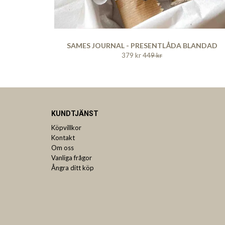
SAMES JOURNAL - PRESENTLÅDA BLANDAD
379 kr
449 kr
KUNDTJÄNST
Köpvillkor
Kontakt
Om oss
Vanliga frågor
Ångra ditt köp