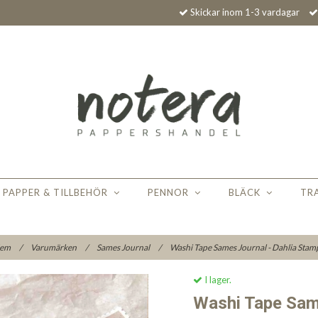
Skickar inom 1-3 vardagar
PAPPER & TILLBEHÖR
PENNOR
BLÄCK
TR
em
/
Varumärken
/
Sames Journal
/
Washi Tape Sames Journal - Dahlia Stam
I lager.
Washi Tape Sam