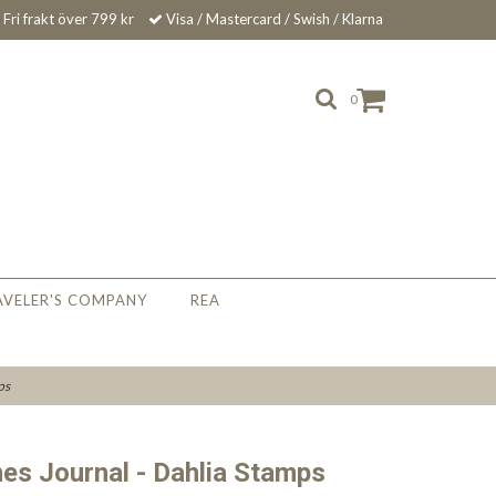
Fri frakt över 799 kr
Visa / Mastercard / Swish / Klarna
0
AVELER'S COMPANY
REA
ps
es Journal - Dahlia Stamps