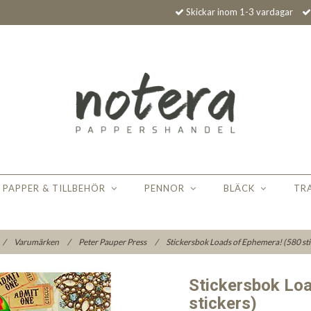
Skickar inom 1-3 vardagar
PAPPER & TILLBEHÖR
PENNOR
BLÄCK
TR
/
Varumärken
/
Peter Pauper Press
/
Stickersbok Loads of Ephemera! (580 st
Stickersbok Lo
stickers)