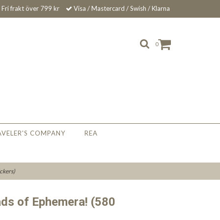
Fri frakt över 799 kr
Visa / Mastercard / Swish / Klarna
0
AVELER'S COMPANY
REA
ickers)
ads of Ephemera! (580