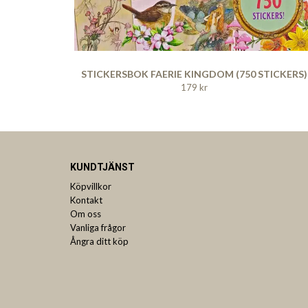
STICKERSBOK FAERIE KINGDOM (750 STICKERS)
179 kr
KUNDTJÄNST
Köpvillkor
Kontakt
Om oss
Vanliga frågor
Ångra ditt köp