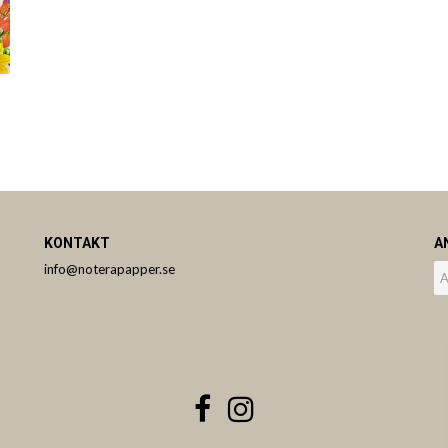
KONTAKT
A
info@noterapapper.se