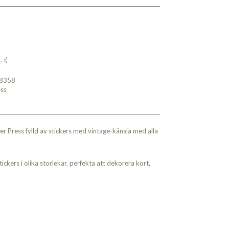
 :(
8358
ess
r Press fylld av stickers med vintage-känsla med alla
ckers i olika storlekar, perfekta att dekorera kort,