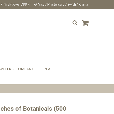
Fri frakt över 799 kr
Visa / Mastercard / Swish / Klarna
0
AVELER'S COMPANY
REA
ches of Botanicals (500