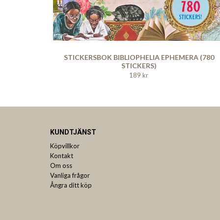
STICKERSBOK BIBLIOPHELIA EPHEMERA (780
STICKERS)
189 kr
KUNDTJÄNST
Köpvillkor
Kontakt
Om oss
Vanliga frågor
Ångra ditt köp