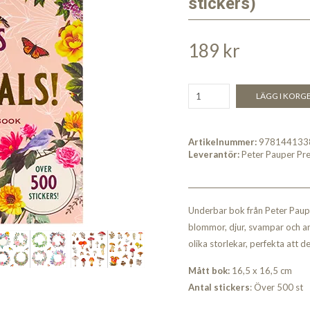
stickers)
189 kr
LÄGG I KORG
Artikelnummer:
978144133
Leverantör:
Peter Pauper Pr
Underbar bok från Peter Pauper
blommor, djur, svampar och an
olika storlekar, perfekta att d
Mått bok:
16,5 x 16,5 cm
Antal stickers
: Över 500 st