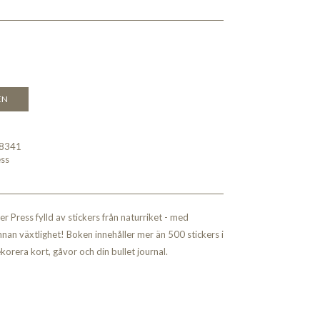
EN
8341
ess
 Press fylld av stickers från naturriket - med
nan växtlighet! Boken innehåller mer än 500 stickers i
ekorera kort, gåvor och din bullet journal.