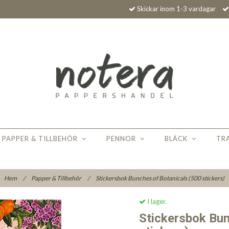
Skickar inom 1-3 vardagar
PAPPER & TILLBEHÖR
PENNOR
BLÄCK
TR
Hem
/
Papper & Tillbehör
/
Stickersbok Bunches of Botanicals (500 stickers)
I lager.
Stickersbok Bun