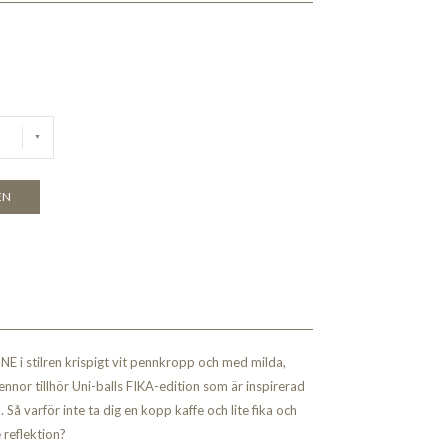
EN
E i stilren krispigt vit pennkropp och med milda,
nor tillhör Uni-balls FIKA-edition som är inspirerad
Så varför inte ta dig en kopp kaffe och lite fika och
e reflektion?