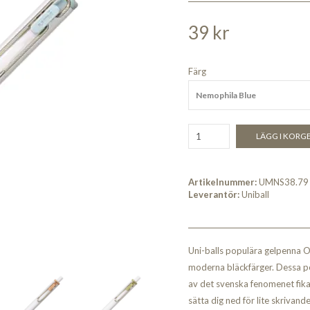
39 kr
Färg
Nemophila Blue
LÄGG I KORG
Artikelnummer:
UMNS38.79
Leverantör:
Uniball
Uni-balls populära gelpenna ON
moderna bläckfärger. Dessa pen
av det svenska fenomenet fika. 
sätta dig ned för lite skrivand