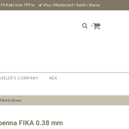
Fri frakt över 799 kr
Visa / Mastercard / Swish / Klarna
0
AVELER'S COMPANY
REA
 FIKA 0.38 mm
lpenna FIKA 0.38 mm