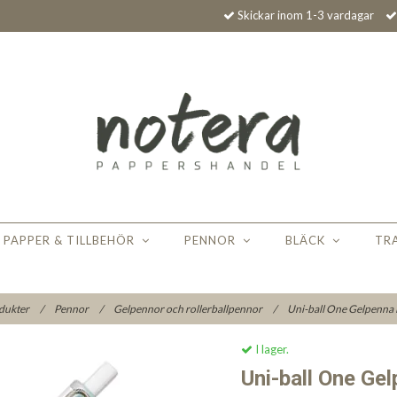
Skickar inom 1-3 vardagar
PAPPER & TILLBEHÖR
PENNOR
BLÄCK
TR
dukter
/
Pennor
/
Gelpennor och rollerballpennor
/
Uni-ball One Gelpenna
I lager.
Uni-ball One Ge