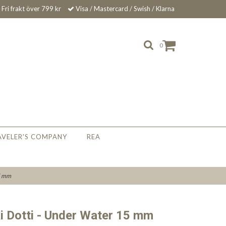
Fri frakt över 799 kr
Visa / Mastercard / Swish / Klarna
0
AVELER'S COMPANY
REA
15 mm
i Dotti - Under Water 15 mm