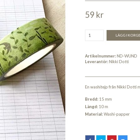
59 kr
LÄGG I KORG
Artikelnummer:
ND-WUND
Leverantör:
Nikki Dotti
En washitejp från Nikki Dotti 
Bredd:
15 mm
Längd:
10 m
Material:
Washi-papper