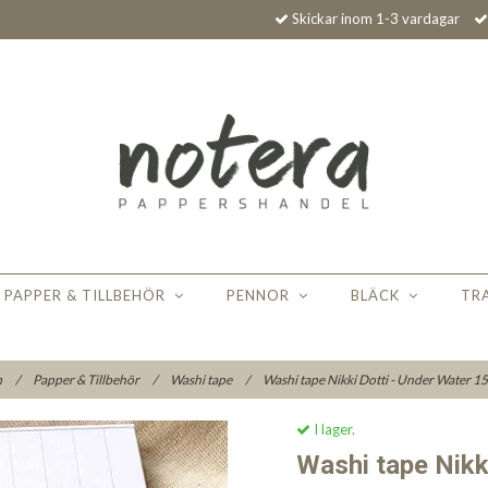
Skickar inom 1-3 vardagar
PAPPER & TILLBEHÖR
PENNOR
BLÄCK
TR
m
/
Papper & Tillbehör
/
Washi tape
/
Washi tape Nikki Dotti - Under Water 
I lager.
Washi tape Nikk