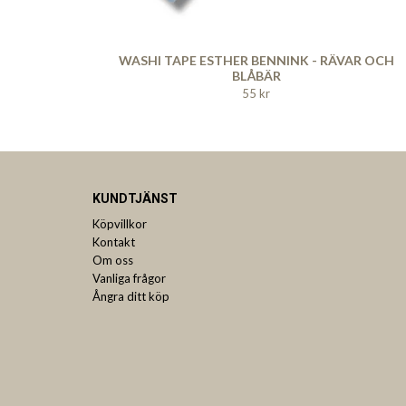
WASHI TAPE ESTHER BENNINK - RÄVAR OCH
BLÅBÄR
55 kr
KUNDTJÄNST
Köpvillkor
Kontakt
Om oss
Vanliga frågor
Ångra ditt köp