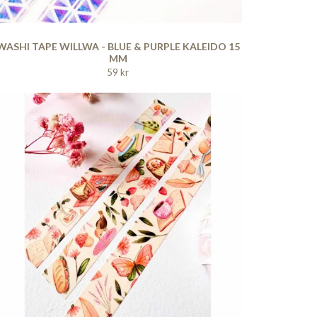
WASHI TAPE WILLWA - BLUE & PURPLE KALEIDO 15
MM
59 kr