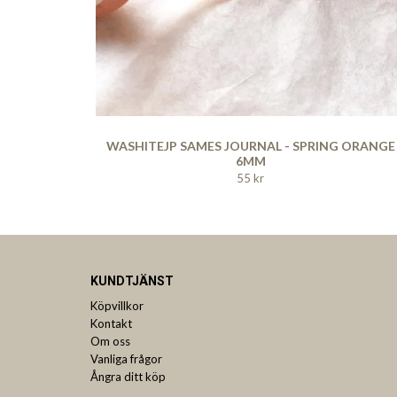
WASHITEJP SAMES JOURNAL - SPRING ORANGE
6MM
55 kr
KUNDTJÄNST
Köpvillkor
Kontakt
Om oss
Vanliga frågor
Ångra ditt köp