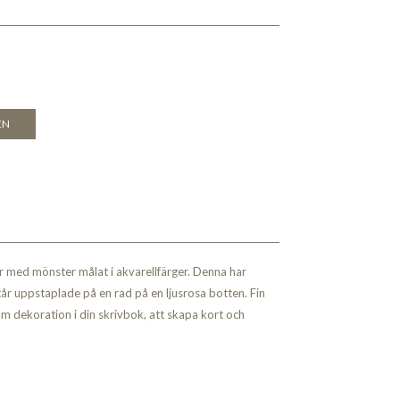
EN
 med mönster målat i akvarellfärger. Denna har
tår uppstaplade på en rad på en ljusrosa botten. Fin
om dekoration i din skrivbok, att skapa kort och