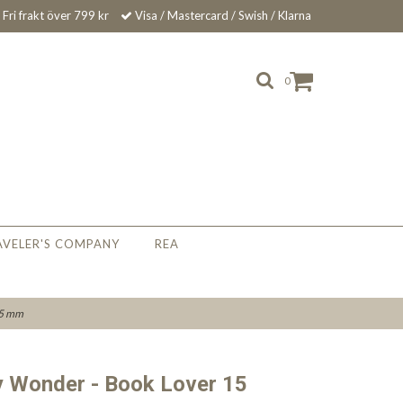
Fri frakt över 799 kr
Visa / Mastercard / Swish / Klarna
0
AVELER'S COMPANY
REA
15 mm
y Wonder - Book Lover 15