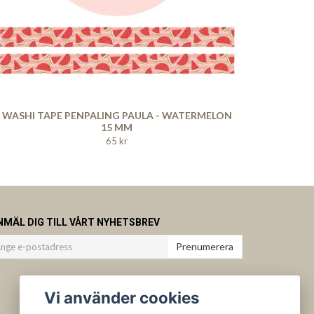
WASHI TAPE PENPALING PAULA - WATERMELON
15 MM
65 kr
NMÄL DIG TILL VÅRT NYHETSBREV
Prenumerera
Vi använder cookies