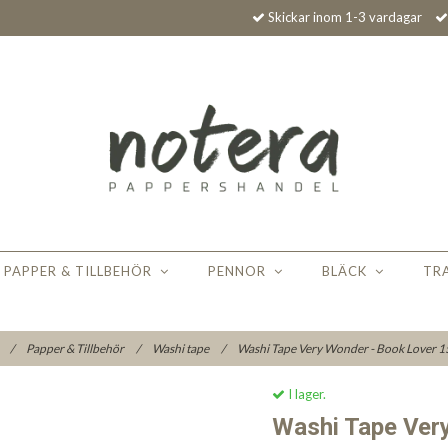
Skickar inom 1-3 vardagar
PAPPER & TILLBEHÖR
PENNOR
BLÄCK
TR
/
Papper & Tillbehör
/
Washi tape
/
Washi Tape Very Wonder - Book Lover 
I lager.
Washi Tape Ver