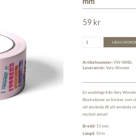
mm
59 kr
LÄGG I KORG
Artikelnummer:
VW-WABL
Leverantör:
Very Wonder
En washitejp från Very Wonder
illustrationer av böcker som s
att använda till att använda s
mycket annat!
Bredd:
15 mm
Längd:
10 m