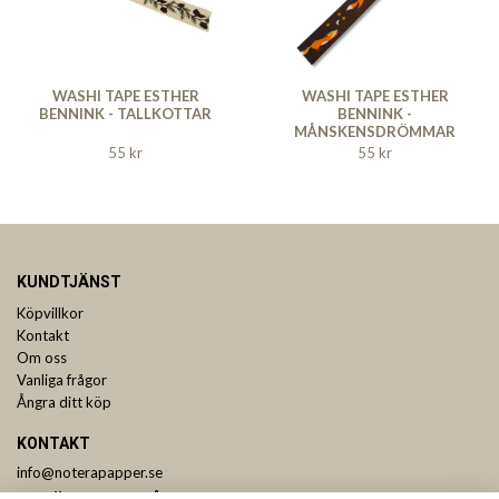
WASHI TAPE ESTHER
WASHI TAPE ESTHER
BENNINK - TALLKOTTAR
BENNINK -
MÅNSKENSDRÖMMAR
55 kr
55 kr
KUNDTJÄNST
Köpvillkor
Kontakt
Om oss
Vanliga frågor
Ångra ditt köp
KONTAKT
info@noterapapper.se