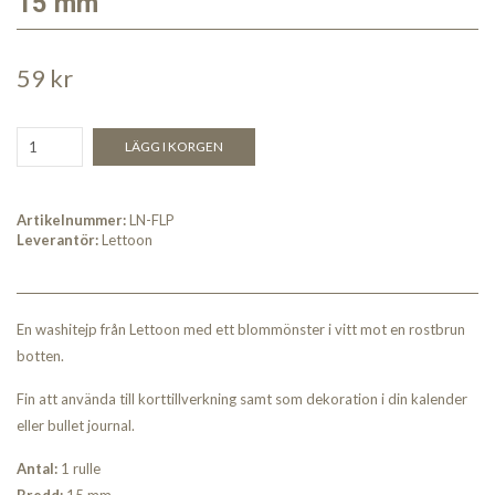
15 mm
59 kr
LÄGG I KORGEN
Artikelnummer:
LN-FLP
Leverantör:
Lettoon
En washitejp från Lettoon med ett blommönster i vitt mot en rostbrun
botten.
Fin att använda till korttillverkning samt som dekoration i din kalender
eller bullet journal.
Antal:
1 rulle