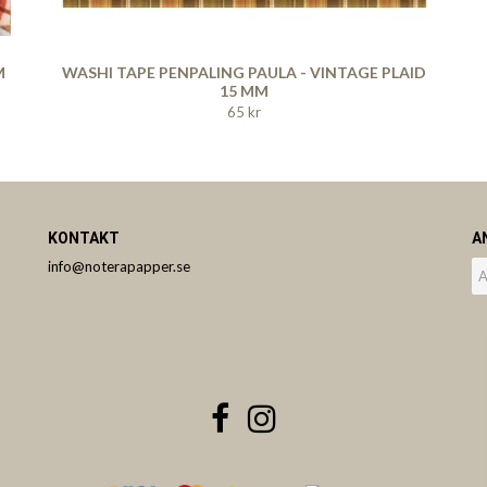
M
WASHI TAPE PENPALING PAULA - VINTAGE PLAID
15 MM
65 kr
KONTAKT
A
info@noterapapper.se