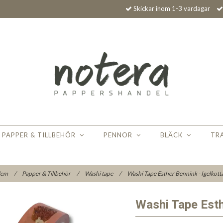
Skickar inom 1-3 vardagar
PAPPER & TILLBEHÖR
PENNOR
BLÄCK
TR
em
/
Papper & Tillbehör
/
Washi tape
/
Washi Tape Esther Bennink - Igelkott
Washi Tape Esth