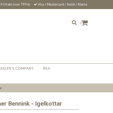
Fri frakt över 799 kr
Visa / Mastercard / Swish / Klarna
0
AVELER'S COMPANY
REA
ar
er Bennink - Igelkottar