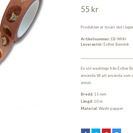
55 kr
Produkten är tyvärr slut i lager.
Artikelnummer:
EB-WHH
Leverantör:
Esther Bennink
En söt washitejp från Esther B
använda till att använda som d
annat.
Bredd:
15 mm
Längd:
10 m
Material:
Washi-papper