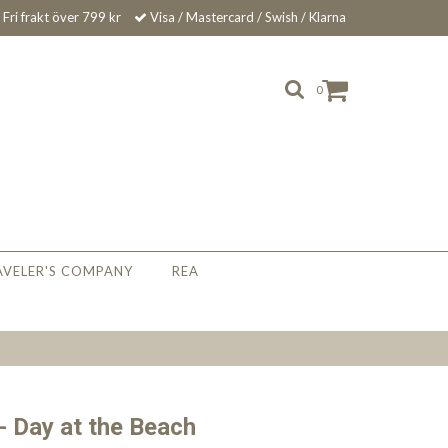
Fri frakt över 799 kr
Visa / Mastercard / Swish / Klarna
0
AVELER'S COMPANY
REA
- Day at the Beach