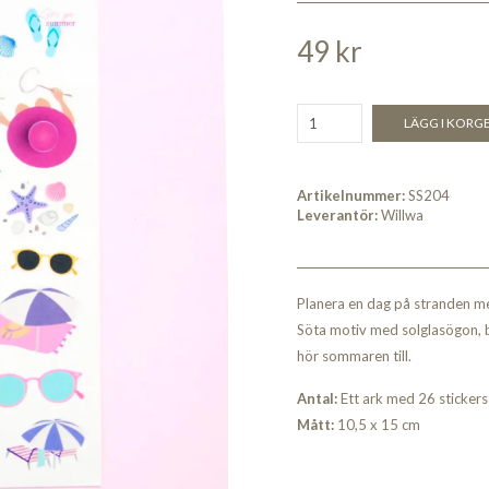
49 kr
LÄGG I KORG
Artikelnummer:
SS204
Leverantör:
Willwa
Planera en dag på stranden me
Söta motiv med solglasögon, bi
hör sommaren till.
An
tal:
Ett ark med 26 stickers
Måt
t:
10,5 x 15 cm