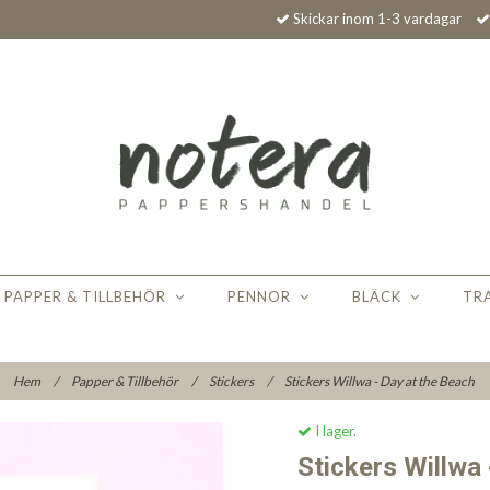
Skickar inom 1-3 vardagar
PAPPER & TILLBEHÖR
PENNOR
BLÄCK
TR
Hem
/
Papper & Tillbehör
/
Stickers
/
Stickers Willwa - Day at the Beach
I lager.
Stickers Willwa 