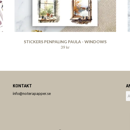
N
STICKERS PENPALING PAULA - WINDOWS
39 kr
KONTAKT
A
info@noterapapper.se