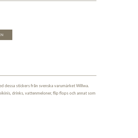
EN
d dessa stickers från svenska varumärket Willwa.
kinis, drinks, vattenmeloner, flip flops och annat som