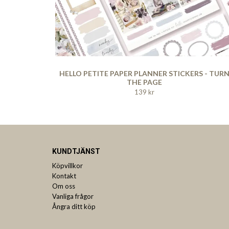
HELLO PETITE PAPER PLANNER STICKERS - TUR
THE PAGE
139 kr
KUNDTJÄNST
Köpvillkor
Kontakt
Om oss
Vanliga frågor
Ångra ditt köp